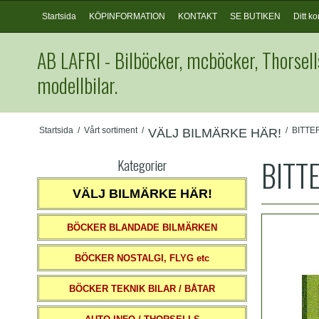
Startsida
KÖPINFORMATION
KONTAKT
SE BUTIKEN
Ditt ko
AB LAFRI - Bilböcker, mcböcker, Thorsell
modellbilar.
Startsida
/
Vårt sortiment
/
/
BITTE
VÄLJ BILMÄRKE HÄR!
BITT
Kategorier
VÄLJ BILMÄRKE HÄR!
BÖCKER BLANDADE BILMÄRKEN
BÖCKER NOSTALGI, FLYG etc
BÖCKER TEKNIK BILAR / BÅTAR