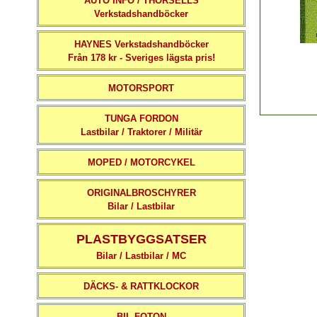
AUTO INFO / THORSELLS
Verkstadshandböcker
HAYNES Verkstadshandböcker
Från 178 kr - Sveriges lägsta pris!
MOTORSPORT
TUNGA FORDON
Lastbilar / Traktorer / Militär
MOPED / MOTORCYKEL
ORIGINALBROSCHYRER
Bilar / Lastbilar
PLASTBYGGSATSER
Bilar / Lastbilar / MC
DÄCKS- & RATTKLOCKOR
BIL-FOTON