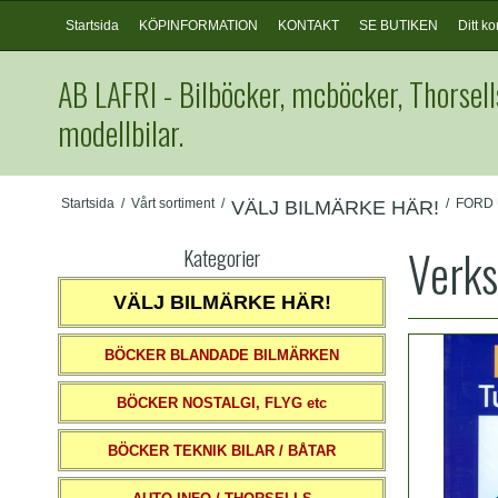
Startsida
KÖPINFORMATION
KONTAKT
SE BUTIKEN
Ditt ko
AB LAFRI - Bilböcker, mcböcker, Thorsell
modellbilar.
Startsida
/
Vårt sortiment
/
/
FORD
VÄLJ BILMÄRKE HÄR!
Verks
Kategorier
VÄLJ BILMÄRKE HÄR!
BÖCKER BLANDADE BILMÄRKEN
BÖCKER NOSTALGI, FLYG etc
BÖCKER TEKNIK BILAR / BÅTAR