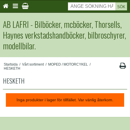
SÖK
AB LAFRI - Bilböcker, mcböcker, Thorsells,
Haynes verkstadshandböcker, bilbroschyrer,
modellbilar.
Startsida
/
Vårt sortiment
/
MOPED / MOTORCYKEL
/
HESKETH
HESKETH
Inga produkter i lager för tillfället. Var vänlig återkom.