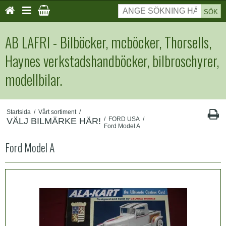
SÖK
AB LAFRI - Bilböcker, mcböcker, Thorsells,
Haynes verkstadshandböcker, bilbroschyrer,
modellbilar.
Startsida
/
Vårt sortiment
/
/
FORD USA
/
VÄLJ BILMÄRKE HÄR!
Ford Model A
Ford Model A