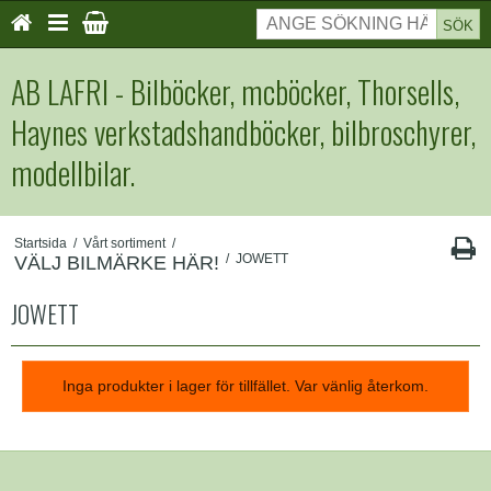
SÖK
AB LAFRI - Bilböcker, mcböcker, Thorsells,
Haynes verkstadshandböcker, bilbroschyrer,
modellbilar.
Startsida
/
Vårt sortiment
/
/
JOWETT
VÄLJ BILMÄRKE HÄR!
JOWETT
Inga produkter i lager för tillfället. Var vänlig återkom.