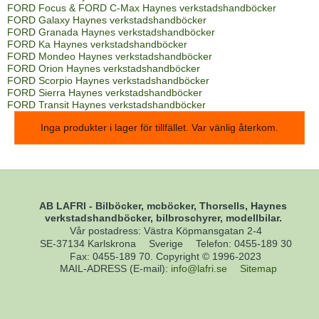
FORD Focus & FORD C-Max Haynes verkstadshandböcker
FORD Galaxy Haynes verkstadshandböcker
FORD Granada Haynes verkstadshandböcker
FORD Ka Haynes verkstadshandböcker
FORD Mondeo Haynes verkstadshandböcker
FORD Orion Haynes verkstadshandböcker
FORD Scorpio Haynes verkstadshandböcker
FORD Sierra Haynes verkstadshandböcker
FORD Transit Haynes verkstadshandböcker
Inga produkter i lager för tillfället. Var vänlig återkom.
AB LAFRI - Bilböcker, mcböcker, Thorsells, Haynes
verkstadshandböcker, bilbroschyrer, modellbilar.
Vår postadress: Västra Köpmansgatan 2-4
SE-37134 Karlskrona
Sverige
Telefon
:
0455-189 30
Fax
:
0455-189 70. Copyright © 1996-2023
MAIL-ADRESS (E-mail)
:
info@lafri.se
Sitemap