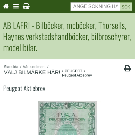
SÖK
AB LAFRI - Bilböcker, mcböcker, Thorsells,
Haynes verkstadshandböcker, bilbroschyrer,
modellbilar.
Startsida
/
Vårt sortiment
/
/
PEUGEOT
/
VÄLJ BILMÄRKE HÄR!
Peugeot Aktiebrev
Peugeot Aktiebrev