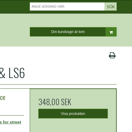
SÖK
Din kundvagn är tom
 & LS6
ce
348,00 SEK
Visa produkten
 for street