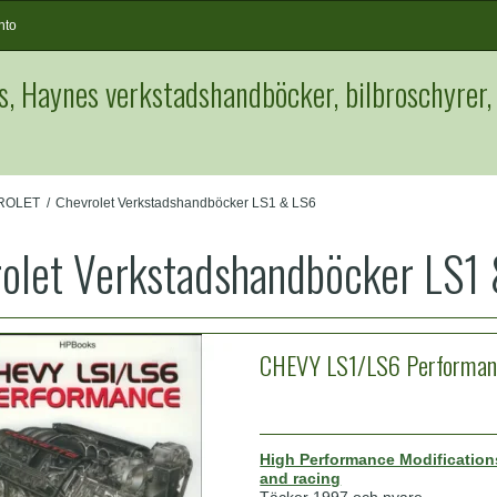
nto
s, Haynes verkstadshandböcker, bilbroschyrer,
ROLET
/
Chevrolet Verkstadshandböcker LS1 & LS6
olet Verkstadshandböcker LS1
CHEVY LS1/LS6 Performan
High Performance Modifications
and racing