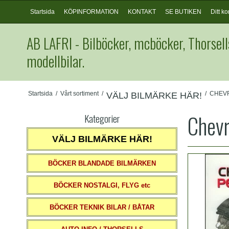
Startsida
KÖPINFORMATION
KONTAKT
SE BUTIKEN
Ditt ko
AB LAFRI - Bilböcker, mcböcker, Thorsell
modellbilar.
Startsida
/
Vårt sortiment
/
/
CHEV
VÄLJ BILMÄRKE HÄR!
Chevr
Kategorier
VÄLJ BILMÄRKE HÄR!
BÖCKER BLANDADE BILMÄRKEN
BÖCKER NOSTALGI, FLYG etc
BÖCKER TEKNIK BILAR / BÅTAR