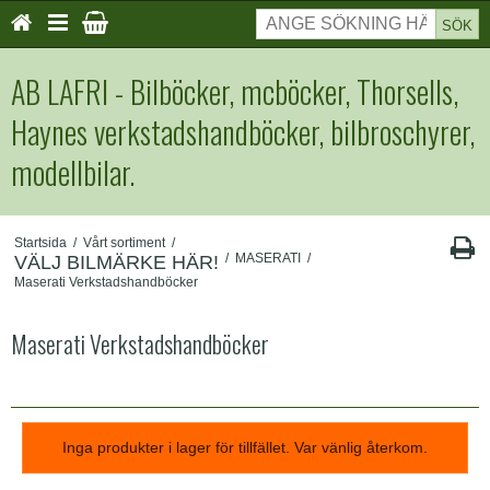
SÖK
AB LAFRI - Bilböcker, mcböcker, Thorsells,
Haynes verkstadshandböcker, bilbroschyrer,
modellbilar.
Startsida
/
Vårt sortiment
/
/
MASERATI
/
VÄLJ BILMÄRKE HÄR!
Maserati Verkstadshandböcker
Maserati Verkstadshandböcker
Inga produkter i lager för tillfället. Var vänlig återkom.