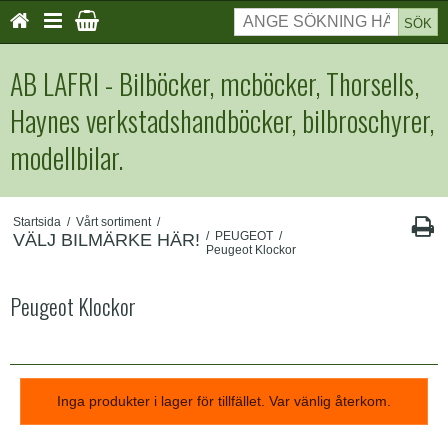
SÖK
AB LAFRI - Bilböcker, mcböcker, Thorsells,
Haynes verkstadshandböcker, bilbroschyrer,
modellbilar.
Startsida
/
Vårt sortiment
/
/
PEUGEOT
/
VÄLJ BILMÄRKE HÄR!
Peugeot Klockor
Peugeot Klockor
Inga produkter i lager för tillfället. Var vänlig återkom.