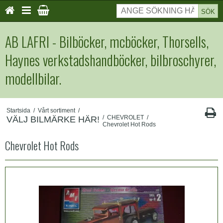
SÖK
AB LAFRI - Bilböcker, mcböcker, Thorsells,
Haynes verkstadshandböcker, bilbroschyrer,
modellbilar.
Startsida
/
Vårt sortiment
/
/
CHEVROLET
/
VÄLJ BILMÄRKE HÄR!
Chevrolet Hot Rods
Chevrolet Hot Rods