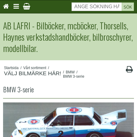
SÖK
AB LAFRI - Bilböcker, mcböcker, Thorsells,
Haynes verkstadshandböcker, bilbroschyrer,
modellbilar.
Startsida
/
Vårt sortiment
/
/
BMW
/
VÄLJ BILMÄRKE HÄR!
BMW 3-serie
BMW 3-serie