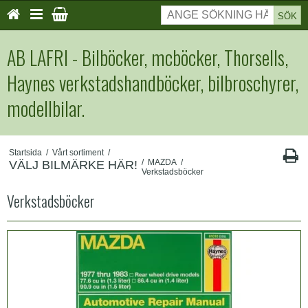
SÖK
AB LAFRI - Bilböcker, mcböcker, Thorsells,
Haynes verkstadshandböcker, bilbroschyrer,
modellbilar.
Startsida
/
Vårt sortiment
/
/
MAZDA
/
VÄLJ BILMÄRKE HÄR!
Verkstadsböcker
Verkstadsböcker