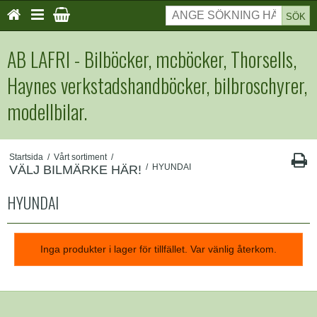
SÖK
AB LAFRI - Bilböcker, mcböcker, Thorsells,
Haynes verkstadshandböcker, bilbroschyrer,
modellbilar.
Startsida
/
Vårt sortiment
/
/
HYUNDAI
VÄLJ BILMÄRKE HÄR!
HYUNDAI
Inga produkter i lager för tillfället. Var vänlig återkom.