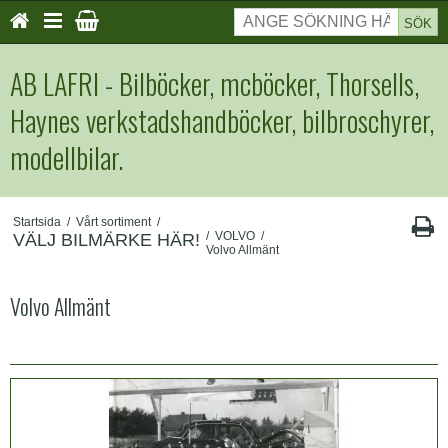
SÖK
AB LAFRI - Bilböcker, mcböcker, Thorsells,
Haynes verkstadshandböcker, bilbroschyrer,
modellbilar.
Startsida
/
Vårt sortiment
/
/
VOLVO
/
VÄLJ BILMÄRKE HÄR!
Volvo Allmänt
Volvo Allmänt