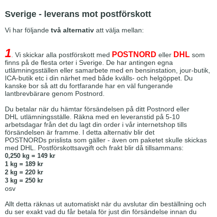
Sverige - leverans mot postförskott
Vi har följande
två alternativ
att välja mellan:
1
POSTNORD
DHL
. Vi skickar alla postförskott med
eller
som
finns på de flesta orter i Sverige. De har antingen egna
utlämningsställen eller samarbete med en bensinstation, jour-butik,
ICA-butik etc i din närhet med både kvälls- och helgöppet. Du
kanske bor så att du fortfarande har en väl fungerande
lantbrevbärare genom Postnord.
Du betalar när du hämtar försändelsen på ditt Postnord eller
DHL utlämningsställe. Räkna med en leveranstid på 5-10
arbetsdagar från det du lagt din order i vår internetshop tills
försändelsen är framme. I detta alternativ blir det
POSTNORDs prislista som gäller - även om paketet skulle skickas
med DHL. Postförskottsavgift och frakt blir då tillsammans:
0,250 kg = 149 kr
1 kg = 189 kr
2 kg = 220 kr
3 kg = 250 kr
osv
Allt detta räknas ut automatiskt när du avslutar din beställning och
du ser exakt vad du får betala för just din försändelse innan du