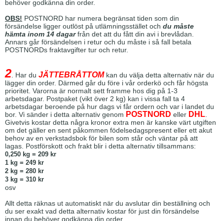
behöver godkänna din order.
OBS!
POSTNORD har numera begränsat tiden som din
försändelse ligger outlöst på utlämningsstället och
du måste
hämta inom 14 dagar
från det att du fått din avi i brevlådan.
Annars går försändelsen i retur och du måste i så fall betala
POSTNORDs fraktavgifter tur och retur.
2
JÄTTEBRÅTTOM
. Har du
kan du välja detta alternativ när du
lägger din order. Därmed går du före i vår orderkö och får högsta
prioritet. Varorna är normalt sett framme hos dig på 1-3
arbetsdagar. Postpaket (vikt över 2 kg) kan i vissa fall ta 4
arbetsdagar beroende på hur dags vi får ordern och var i landet du
POSTNORD
DHL
bor. Vi sänder i detta alternativ genom
eller
.
Givetvis kostar detta några kronor extra men är kanske värt utgiften
om det gäller en sent påkommen födelsedagspresent eller ett akut
behov av en verkstadsbok för bilen som står och väntar på att
lagas. Postförskott och frakt blir i detta alternativ tillsammans:
0,250 kg = 209 kr
1 kg = 249 kr
2 kg = 280 kr
3 kg = 310 kr
osv
Allt detta räknas ut automatiskt när du avslutar din beställning och
du ser exakt vad detta alternativ kostar för just din försändelse
innan du behöver godkänna din order.