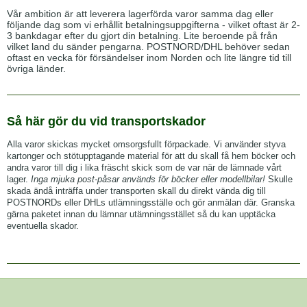
Vår ambition är att leverera lagerförda varor samma dag eller
följande dag som vi erhållit betalningsuppgifterna - vilket oftast är 2-
3 bankdagar efter du gjort din betalning. Lite beroende på från
vilket land du sänder pengarna. POSTNORD/DHL behöver sedan
oftast en vecka för försändelser inom Norden och lite längre tid till
övriga länder.
Så här gör du vid transportskador
Alla varor skickas mycket omsorgsfullt förpackade. Vi använder styva
kartonger och stötupptagande material för att du skall få hem böcker och
andra varor till dig i lika fräscht skick som de var när de lämnade vårt
lager.
Inga mjuka post-påsar används för böcker eller modellbilar!
Skulle
skada ändå inträffa under transporten skall du direkt vända dig till
POSTNORDs eller DHLs utlämningsställe och gör anmälan där. Granska
gärna paketet innan du lämnar utämningsstället så du kan upptäcka
eventuella skador.