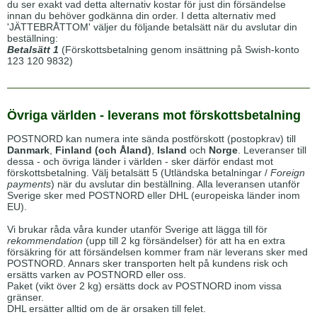
du ser exakt vad detta alternativ kostar för just din försändelse
innan du behöver godkänna din order. I detta alternativ med
'JÄTTEBRÅTTOM' väljer du följande betalsätt när du avslutar din
beställning:
Betalsätt 1
(Förskottsbetalning genom insättning på Swish-konto
123 120 9832)
Övriga världen - leverans mot förskottsbetalning
POSTNORD kan numera inte sända postförskott (postopkrav) till
Danmark
,
Finland (och Åland)
,
Island
och
Norge
. Leveranser till
dessa - och övriga länder i världen - sker därför endast mot
förskottsbetalning. Välj betalsätt 5 (Utländska betalningar /
Foreign
payments
) när du avslutar din beställning. Alla leveransen utanför
Sverige sker med POSTNORD eller DHL (europeiska länder inom
EU).
Vi brukar råda våra kunder utanför Sverige att lägga till för
rekommendation
(upp till 2 kg försändelser) för att ha en extra
försäkring för att försändelsen kommer fram när leverans sker med
POSTNORD. Annars sker transporten helt på kundens risk och
ersätts varken av POSTNORD eller oss.
Paket (vikt över 2 kg) ersätts dock av POSTNORD inom vissa
gränser.
DHL ersätter alltid om de är orsaken till felet.