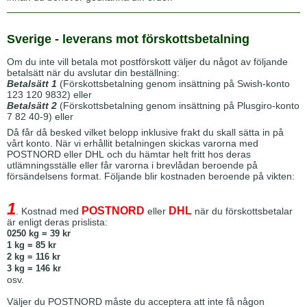
Sverige - leverans mot förskottsbetalning
Om du inte vill betala mot postförskott väljer du något av följande
betalsätt när du avslutar din beställning:
Betalsätt 1
(Förskottsbetalning genom insättning på Swish-konto
123 120 9832) eller
Betalsätt 2
(Förskottsbetalning genom insättning på Plusgiro-konto
7 82 40-9) eller
Då får då besked vilket belopp inklusive frakt du skall sätta in på
vårt konto. När vi erhållit betalningen skickas varorna med
POSTNORD eller DHL och du hämtar helt fritt hos deras
utlämningsställe eller får varorna i brevlådan beroende på
försändelsens format. Följande blir kostnaden beroende på vikten:
1
POSTNORD
DHL
. Kostnad med
eller
när du förskottsbetalar
är enligt deras prislista:
0250 kg = 39 kr
1 kg = 85 kr
2 kg = 116 kr
3 kg = 146 kr
osv.
Väljer du POSTNORD måste du acceptera att inte få någon