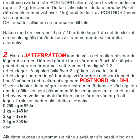
ersättning (varken från POSTNORD eller oss) om brevförsändelsen
(upp till 2 kg) försvinner. Du tar själv risken i detta alternativ. Paket
(försändelser med vikt över 2 kg) ersätts dock av POSTNORD inom
vissa gränser.
DHL ersätter alltid om de är orsaken till felet.
Räkna med en leveranstid på 7-10 arbetsdagar från det du skickat
din betalning tills försändelsen är framme när du väljer detta
alternativ.
2
JÄTTEBRÅTTOM
. Har du
kan du välja detta alternativ när du
lägger din order. Därmed går du före i vår orderkö och får högsta
prioritet. Varorna är normalt sett framme hos dig på 1-3
arbetsdagar. Postpaket (vikt över 2 kg) kan i vissa fall ta 4
arbetsdagar beroende på hur dags vi får ordern och var i landet du
POSTNORD
DHL
bor. Vi sänder i detta alternativ genom
eller
.
Givetvis kostar detta några kronor extra men är kanske värt utgiften
om det gäller en sent påkommen födelsedagspresent eller ett akut
behov av en verkstadsbok för bilen som står och väntar på att
lagas. Fraktkostnaden blir i detta alternativ:
0,250 kg = 99 kr
1 kg = 145 kr
2 kg = 176 kr
3 kg = 206 kr
osv
Allt detta räknas ut automatiskt när du avslutar din beställning och