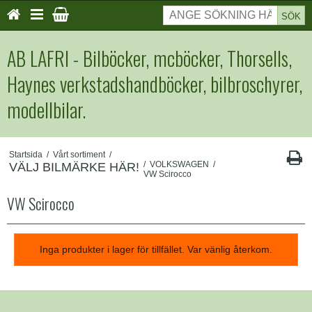
SÖK
AB LAFRI - Bilböcker, mcböcker, Thorsells,
Haynes verkstadshandböcker, bilbroschyrer,
modellbilar.
Startsida
/
Vårt sortiment
/
/
VOLKSWAGEN
/
VÄLJ BILMÄRKE HÄR!
VW Scirocco
VW Scirocco
Inga produkter i lager för tillfället. Var vänlig återkom.