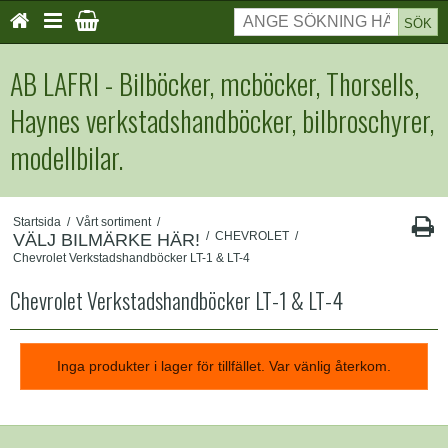
SÖK
AB LAFRI - Bilböcker, mcböcker, Thorsells,
Haynes verkstadshandböcker, bilbroschyrer,
modellbilar.
Startsida
/
Vårt sortiment
/
/
CHEVROLET
/
VÄLJ BILMÄRKE HÄR!
Chevrolet Verkstadshandböcker LT-1 & LT-4
Chevrolet Verkstadshandböcker LT-1 & LT-4
Inga produkter i lager för tillfället. Var vänlig återkom.