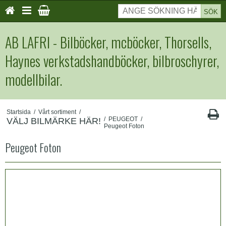
SÖK
AB LAFRI - Bilböcker, mcböcker, Thorsells,
Haynes verkstadshandböcker, bilbroschyrer,
modellbilar.
Startsida
/
Vårt sortiment
/
/
PEUGEOT
/
VÄLJ BILMÄRKE HÄR!
Peugeot Foton
Peugeot Foton