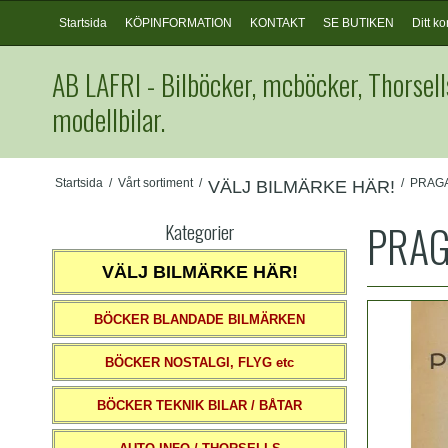
Startsida
KÖPINFORMATION
KONTAKT
SE BUTIKEN
Ditt ko
AB LAFRI - Bilböcker, mcböcker, Thorsell
modellbilar.
Startsida
/
Vårt sortiment
/
/
PRAG
VÄLJ BILMÄRKE HÄR!
PRA
Kategorier
VÄLJ BILMÄRKE HÄR!
BÖCKER BLANDADE BILMÄRKEN
BÖCKER NOSTALGI, FLYG etc
BÖCKER TEKNIK BILAR / BÅTAR