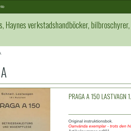
nto
s, Haynes verkstadshandböcker, bilbroschyrer,
A
GA
PRAGA A 150 LASTVAGN 1
Original instruktionsbok.
Oanvända exemplar - trots den h