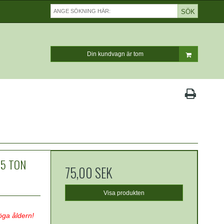
SÖK
Din kundvagn är tom
.5 TON
75,00 SEK
Visa produkten
öga åldern!