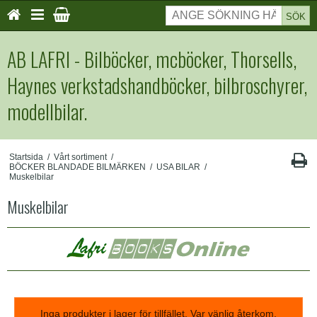
SÖK
AB LAFRI - Bilböcker, mcböcker, Thorsells,
Haynes verkstadshandböcker, bilbroschyrer,
modellbilar.
Startsida
/
Vårt sortiment
/
BÖCKER BLANDADE BILMÄRKEN
/
USA BILAR
/
Muskelbilar
Muskelbilar
Inga produkter i lager för tillfället. Var vänlig återkom.