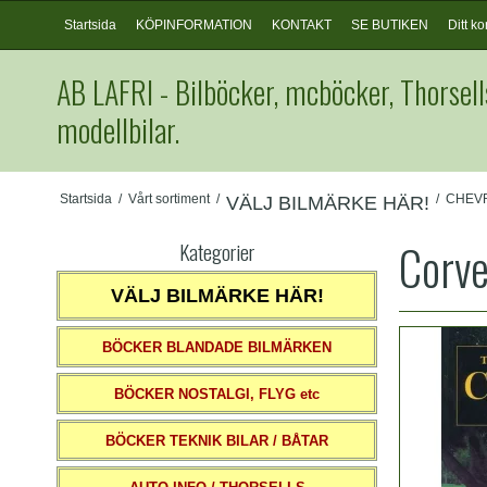
Startsida
KÖPINFORMATION
KONTAKT
SE BUTIKEN
Ditt ko
AB LAFRI - Bilböcker, mcböcker, Thorsell
modellbilar.
Startsida
/
Vårt sortiment
/
/
CHEV
VÄLJ BILMÄRKE HÄR!
Corve
Kategorier
VÄLJ BILMÄRKE HÄR!
BÖCKER BLANDADE BILMÄRKEN
BÖCKER NOSTALGI, FLYG etc
BÖCKER TEKNIK BILAR / BÅTAR