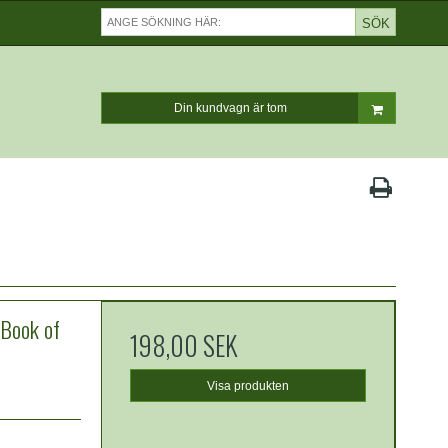
SÖK
Din kundvagn är tom
Book of
198,00 SEK
Visa produkten