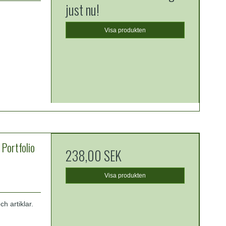
just nu!
Visa produkten
ortfolio
238,00 SEK
Visa produkten
h artiklar.