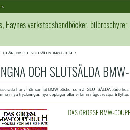
nto
s, Haynes verkstadshandböcker, bilbroschyrer,
UTGÅNGNA OCH SLUTSÅLDA BMW-BÖCKER
NGNA OCH SLUTSÅLDA BMW
esserade har vi här samlat BMW-böcker som är SLUTSÅLDA både hos os
ma i nya tryckningar, nya upplagor eller vi får in något restparti flyttas
DAS GROSSE BMW-COUP