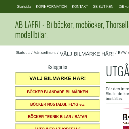
Startsida
KÖPINFORMATION
KONTAKT
SE BUTIKEN
Ditt ko
AB LAFRI - Bilböcker, mcböcker, Thorsell
modellbilar.
Startsida
/
Vårt sortiment
/
/
BMW
/
VÄLJ BILMÄRKE HÄR!
UTGÅ
Kategorier
VÄLJ BILMÄRKE HÄR!
För den intr
BÖCKER BLANDADE BILMÄRKEN
Skulle de kom
beställas.
BÖCKER NOSTALGI, FLYG etc
BÖCKER TEKNIK BILAR / BÅTAR