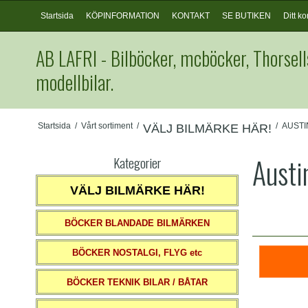
Startsida
KÖPINFORMATION
KONTAKT
SE BUTIKEN
Ditt ko
AB LAFRI - Bilböcker, mcböcker, Thorsell
modellbilar.
Startsida
/
Vårt sortiment
/
/
AUSTI
VÄLJ BILMÄRKE HÄR!
Austi
Kategorier
VÄLJ BILMÄRKE HÄR!
BÖCKER BLANDADE BILMÄRKEN
BÖCKER NOSTALGI, FLYG etc
BÖCKER TEKNIK BILAR / BÅTAR