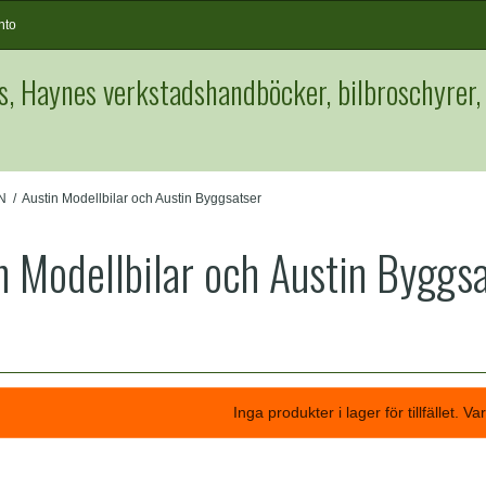
nto
s, Haynes verkstadshandböcker, bilbroschyrer,
N
/
Austin Modellbilar och Austin Byggsatser
n Modellbilar och Austin Byggs
Inga produkter i lager för tillfället. V