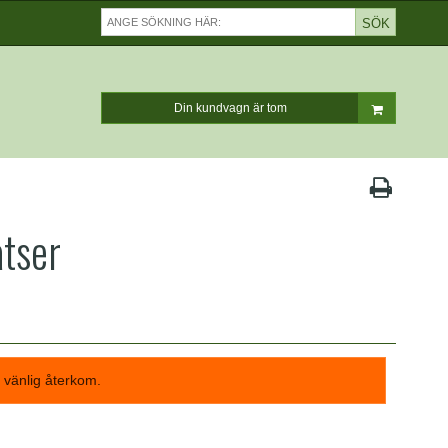
SÖK
Din kundvagn är tom
atser
ar vänlig återkom.