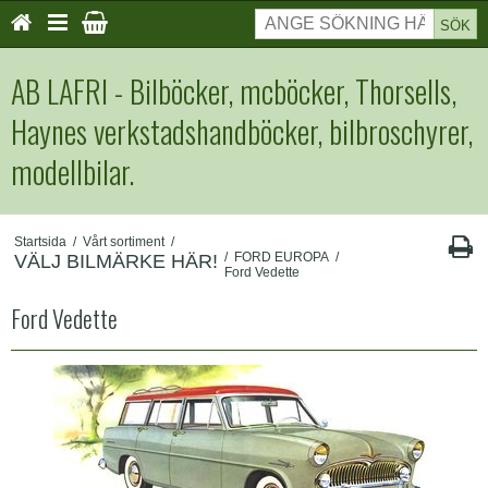
SÖK
AB LAFRI - Bilböcker, mcböcker, Thorsells,
Haynes verkstadshandböcker, bilbroschyrer,
modellbilar.
Startsida
/
Vårt sortiment
/
/
FORD EUROPA
/
VÄLJ BILMÄRKE HÄR!
Ford Vedette
Ford Vedette