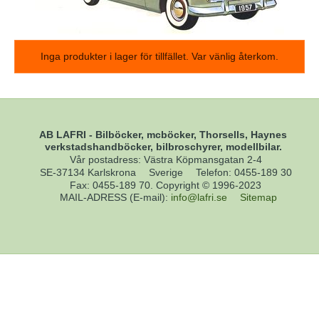
Inga produkter i lager för tillfället. Var vänlig återkom.
AB LAFRI - Bilböcker, mcböcker, Thorsells, Haynes
verkstadshandböcker, bilbroschyrer, modellbilar.
Vår postadress: Västra Köpmansgatan 2-4
SE-37134 Karlskrona
Sverige
Telefon
:
0455-189 30
Fax
:
0455-189 70. Copyright © 1996-2023
MAIL-ADRESS (E-mail)
:
info@lafri.se
Sitemap