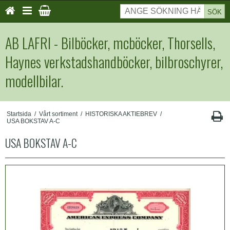
SÖK
AB LAFRI - Bilböcker, mcböcker, Thorsells,
Haynes verkstadshandböcker, bilbroschyrer,
modellbilar.
Startsida
/
Vårt sortiment
/
HISTORISKA AKTIEBREV
/
USA BOKSTAV A-C
USA BOKSTAV A-C