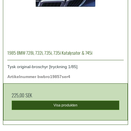
1985 BMW 728i, 732i, 735i, 735i Katalysator & 745i
Tysk original-broschyr [tryckning 1/85].
Artikelnummer bwbro19857ser4
225,00 SEK
Visa produkten