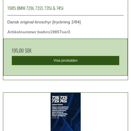
1985 BMW 728i, 732i, 735i & 745i
Dansk original-broschyr [tryckning 2/84].
Artikelnummer bwbro19857ser3
195,00 SEK
Visa produkten