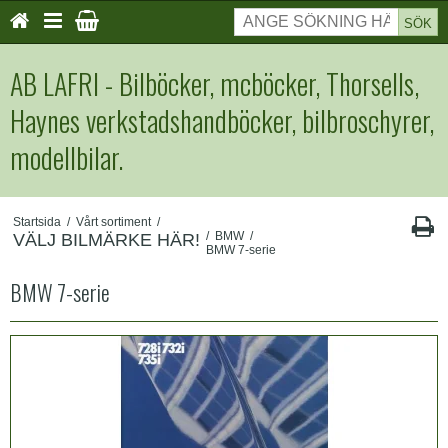
SÖK
AB LAFRI - Bilböcker, mcböcker, Thorsells,
Haynes verkstadshandböcker, bilbroschyrer,
modellbilar.
Startsida
/
Vårt sortiment
/
/
BMW
/
VÄLJ BILMÄRKE HÄR!
BMW 7-serie
BMW 7-serie