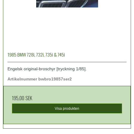
1985 BMW 728i, 732i, 735i & 745i
Engelsk original-broschyr [tryckning 1/85].
Artikelnummer bwbro19857ser2
195,00 SEK
Visa produkten