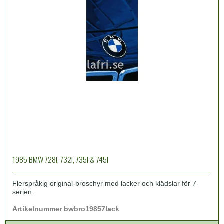
1985 BMW 728i, 732I, 735I & 745I
Flerspråkig original-broschyr med lacker och klädslar för 7-
serien.
Artikelnummer bwbro19857lack