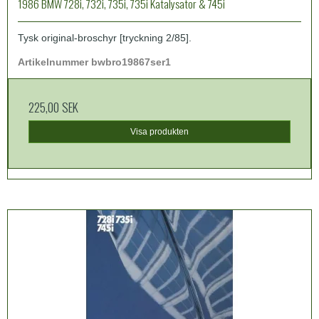
1986 BMW 728i, 732i, 735i, 735i Katalysator & 745i
Tysk original-broschyr [tryckning 2/85].
Artikelnummer bwbro19867ser1
225,00 SEK
Visa produkten