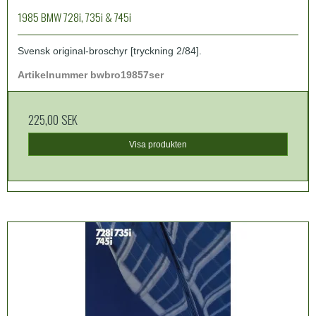
1985 BMW 728i, 735i & 745i
Svensk original-broschyr [tryckning 2/84].
Artikelnummer bwbro19857ser
225,00 SEK
Visa produkten