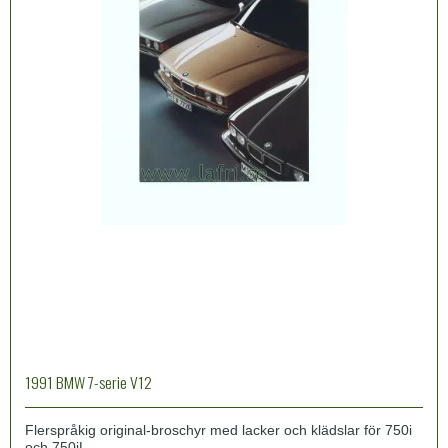
1991 BMW 7-serie V12
Flerspråkig original-broschyr med lacker och klädslar för 750i
och 750iL.