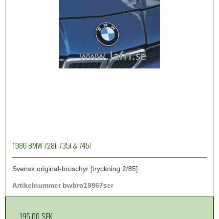
1986 BMW 728i, 735i & 745i
Svensk original-broschyr [tryckning 2/85].
Artikelnummer bwbro19867ser
195,00 SEK