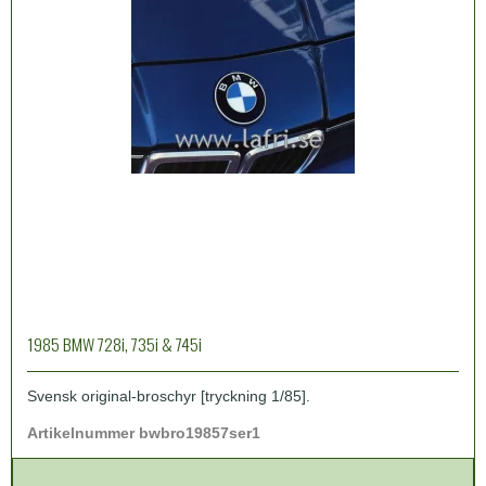
1985 BMW 728i, 735i & 745i
Svensk original-broschyr [tryckning 1/85].
Artikelnummer bwbro19857ser1