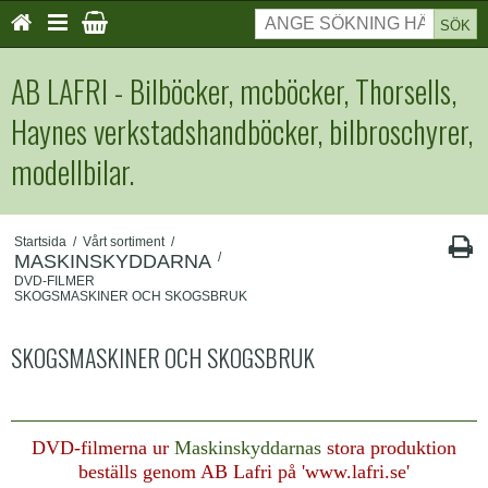
SÖK
AB LAFRI - Bilböcker, mcböcker, Thorsells,
Haynes verkstadshandböcker, bilbroschyrer,
modellbilar.
Startsida
/
Vårt sortiment
/
/
MASKINSKYDDARNA
DVD-FILMER
SKOGSMASKINER OCH SKOGSBRUK
SKOGSMASKINER OCH SKOGSBRUK
DVD-filmerna ur
Maskinskyddarnas
stora produktion
beställs genom AB Lafri på 'www.lafri.se'