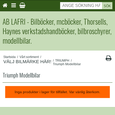
SÖK
AB LAFRI - Bilböcker, mcböcker, Thorsells,
Haynes verkstadshandböcker, bilbroschyrer,
modellbilar.
Startsida
/
Vårt sortiment
/
/
TRIUMPH
/
VÄLJ BILMÄRKE HÄR!
Triumph Modellbilar
Triumph Modellbilar
Inga produkter i lager för tillfället. Var vänlig återkom.