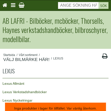
SÖK
AB LAFRI - Bilböcker, mcböcker, Thorsells,
Haynes verkstadshandböcker, bilbroschyrer,
modellbilar.
Startsida
/
Vårt sortiment
/
/
LEXUS
VÄLJ BILMÄRKE HÄR!
LEXUS
Lexus Allmänt
Lexus Verkstadshandböcker
Lexus Nyckelringar
Inga produkter i lager för tillfället. Var vänlig återkom.