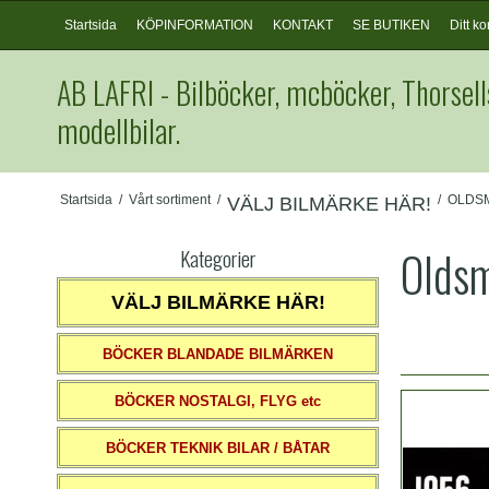
Startsida
KÖPINFORMATION
KONTAKT
SE BUTIKEN
Ditt ko
AB LAFRI - Bilböcker, mcböcker, Thorsell
modellbilar.
Startsida
/
Vårt sortiment
/
/
OLDS
VÄLJ BILMÄRKE HÄR!
Oldsm
Kategorier
VÄLJ BILMÄRKE HÄR!
BÖCKER BLANDADE BILMÄRKEN
BÖCKER NOSTALGI, FLYG etc
BÖCKER TEKNIK BILAR / BÅTAR