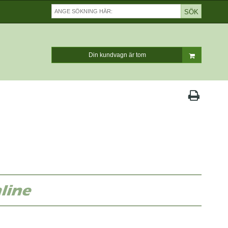
SÖK
Din kundvagn är tom