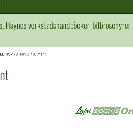
nto
s, Haynes verkstadshandböcker, bilbroschyrer,
LEINSPRUTNING
/
Allmänt
nt