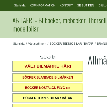
Startsida
KÖPINFORMATION
KONTAKT
SE BUTIKEN
Ditt ko
AB LAFRI - Bilböcker, mcböcker, Thorsell
modellbilar.
Startsida
/
Vårt sortiment
/
BÖCKER TEKNIK BILAR / BÅTAR
/
BRÄNS
Allmä
Kategorier
VÄLJ BILMÄRKE HÄR!
BÖCKER BLANDADE BILMÄRKEN
BÖCKER NOSTALGI, FLYG etc
BÖCKER TEKNIK BILAR / BÅTAR