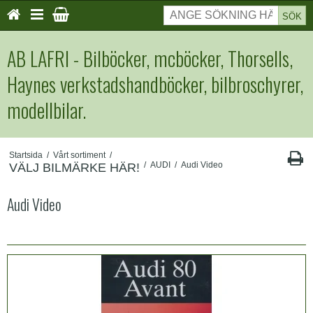
SÖK
AB LAFRI - Bilböcker, mcböcker, Thorsells,
Haynes verkstadshandböcker, bilbroschyrer,
modellbilar.
Startsida
/
Vårt sortiment
/
/
AUDI
/
Audi Video
VÄLJ BILMÄRKE HÄR!
Audi Video