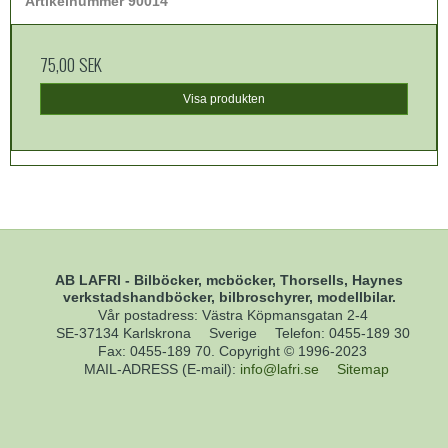
Artikelnummer 90014
75,00 SEK
Visa produkten
AB LAFRI - Bilböcker, mcböcker, Thorsells, Haynes
verkstadshandböcker, bilbroschyrer, modellbilar.
Vår postadress: Västra Köpmansgatan 2-4
SE-37134 Karlskrona
Sverige
Telefon
:
0455-189 30
Fax
:
0455-189 70. Copyright © 1996-2023
MAIL-ADRESS (E-mail)
:
info@lafri.se
Sitemap