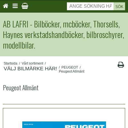
SÖK
AB LAFRI - Bilböcker, mcböcker, Thorsells,
Haynes verkstadshandböcker, bilbroschyrer,
modellbilar.
Startsida
/
Vårt sortiment
/
/
PEUGEOT
/
VÄLJ BILMÄRKE HÄR!
Peugeot Allmänt
Peugeot Allmänt