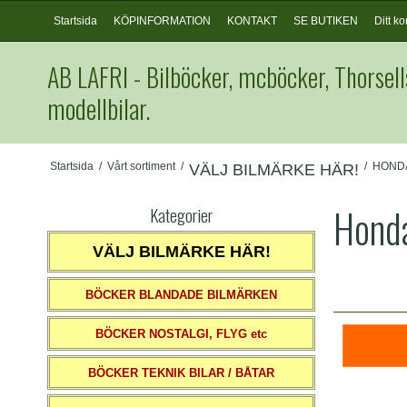
Startsida
KÖPINFORMATION
KONTAKT
SE BUTIKEN
Ditt ko
AB LAFRI - Bilböcker, mcböcker, Thorsell
modellbilar.
Startsida
/
Vårt sortiment
/
/
HOND
VÄLJ BILMÄRKE HÄR!
Honda
Kategorier
VÄLJ BILMÄRKE HÄR!
BÖCKER BLANDADE BILMÄRKEN
BÖCKER NOSTALGI, FLYG etc
BÖCKER TEKNIK BILAR / BÅTAR