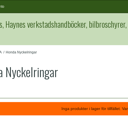
nto
s, Haynes verkstadshandböcker, bilbroschyrer,
A
/
Honda Nyckelringar
 Nyckelringar
Inga produkter i lager för tillfället. V