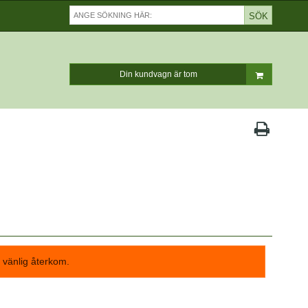
SÖK
Din kundvagn är tom
ar vänlig återkom.