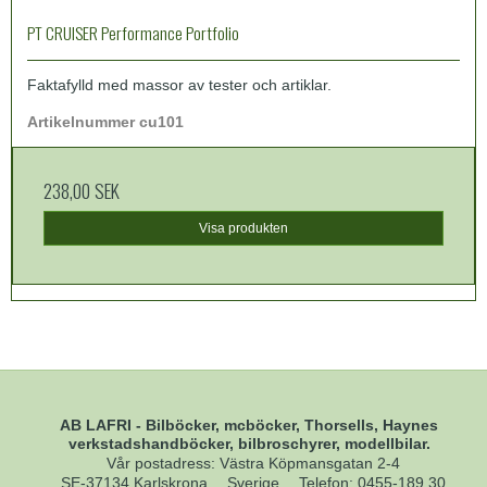
PT CRUISER Performance Portfolio
Faktafylld med massor av tester och artiklar.
Artikelnummer cu101
238,00 SEK
Visa produkten
AB LAFRI - Bilböcker, mcböcker, Thorsells, Haynes
verkstadshandböcker, bilbroschyrer, modellbilar.
Vår postadress: Västra Köpmansgatan 2-4
SE-37134 Karlskrona
Sverige
Telefon
:
0455-189 30