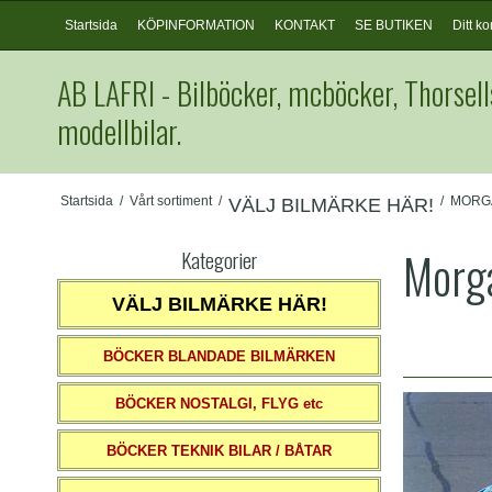
Startsida
KÖPINFORMATION
KONTAKT
SE BUTIKEN
Ditt ko
AB LAFRI - Bilböcker, mcböcker, Thorsell
modellbilar.
Startsida
/
Vårt sortiment
/
/
MORG
VÄLJ BILMÄRKE HÄR!
Morg
Kategorier
VÄLJ BILMÄRKE HÄR!
BÖCKER BLANDADE BILMÄRKEN
BÖCKER NOSTALGI, FLYG etc
BÖCKER TEKNIK BILAR / BÅTAR