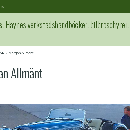
nto
s, Haynes verkstadshandböcker, bilbroschyrer,
AN
/
Morgan Allmänt
an Allmänt