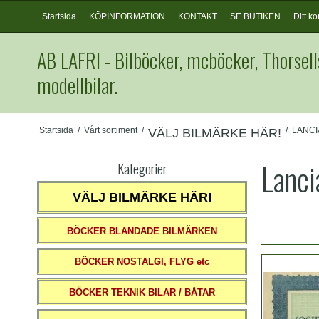
Startsida
KÖPINFORMATION
KONTAKT
SE BUTIKEN
Ditt ko
AB LAFRI - Bilböcker, mcböcker, Thorsell
modellbilar.
Startsida
/
Vårt sortiment
/
/
LANCI
VÄLJ BILMÄRKE HÄR!
Lanci
Kategorier
VÄLJ BILMÄRKE HÄR!
BÖCKER BLANDADE BILMÄRKEN
BÖCKER NOSTALGI, FLYG etc
BÖCKER TEKNIK BILAR / BÅTAR