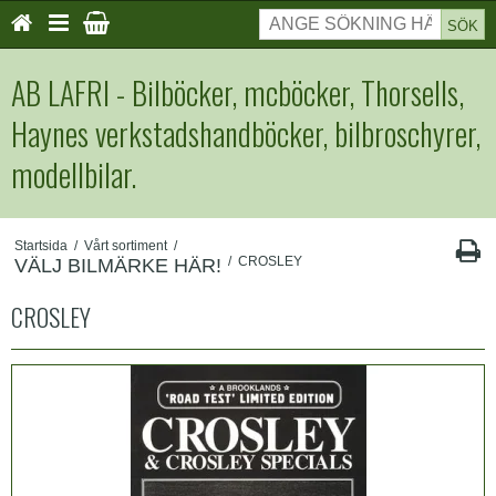
SÖK
AB LAFRI - Bilböcker, mcböcker, Thorsells,
Haynes verkstadshandböcker, bilbroschyrer,
modellbilar.
Startsida
/
Vårt sortiment
/
/
CROSLEY
VÄLJ BILMÄRKE HÄR!
CROSLEY