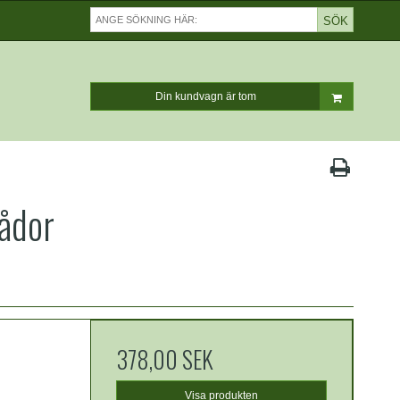
SÖK
Din kundvagn är tom
lådor
378,00 SEK
Visa produkten