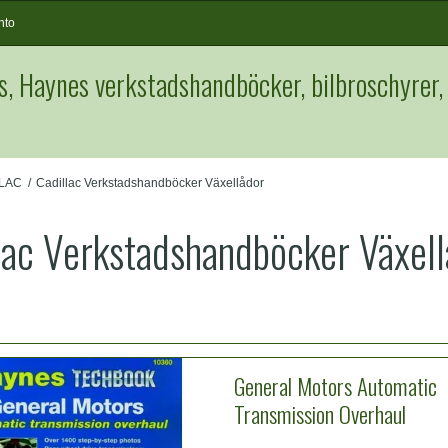
nto
s, Haynes verkstadshandböcker, bilbroschyrer,
LAC
/
Cadillac Verkstadshandböcker Växellådor
lac Verkstadshandböcker Växel
General Motors Automatic
Transmission Overhaul