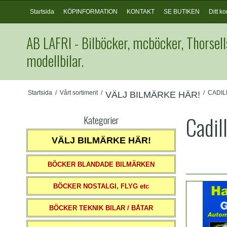
Startsida
KÖPINFORMATION
KONTAKT
SE BUTIKEN
Ditt ko
AB LAFRI - Bilböcker, mcböcker, Thorsell
modellbilar.
Startsida
/
Vårt sortiment
/
/
CADIL
VÄLJ BILMÄRKE HÄR!
Cadil
Kategorier
VÄLJ BILMÄRKE HÄR!
BÖCKER BLANDADE BILMÄRKEN
BÖCKER NOSTALGI, FLYG etc
BÖCKER TEKNIK BILAR / BÅTAR