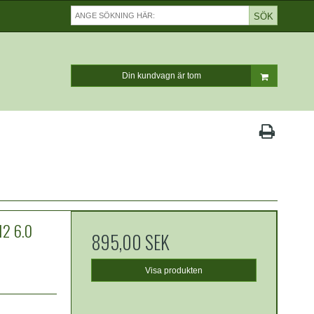
SÖK
Din kundvagn är tom
12 6.0
895,00 SEK
Visa produkten