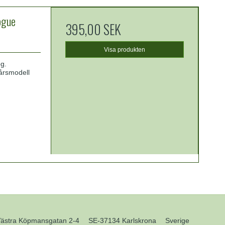
ogue
395,00 SEK
Visa produkten
og.
 årsmodell
Västra Köpmansgatan 2-4
SE-37134 Karlskrona
Sverige