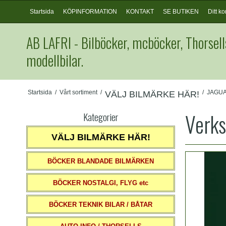
Startsida
KÖPINFORMATION
KONTAKT
SE BUTIKEN
Ditt ko
AB LAFRI - Bilböcker, mcböcker, Thorsell
modellbilar.
Startsida
/
Vårt sortiment
/
/
JAGU
VÄLJ BILMÄRKE HÄR!
Verks
Kategorier
VÄLJ BILMÄRKE HÄR!
BÖCKER BLANDADE BILMÄRKEN
BÖCKER NOSTALGI, FLYG etc
BÖCKER TEKNIK BILAR / BÅTAR