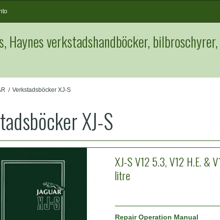
nto
s, Haynes verkstadshandböcker, bilbroschyrer,
AR
/
Verkstadsböcker XJ-S
tadsböcker XJ-S
XJ-S V12 5.3, V12 H.E. & V
litre
Repair Operation Manual