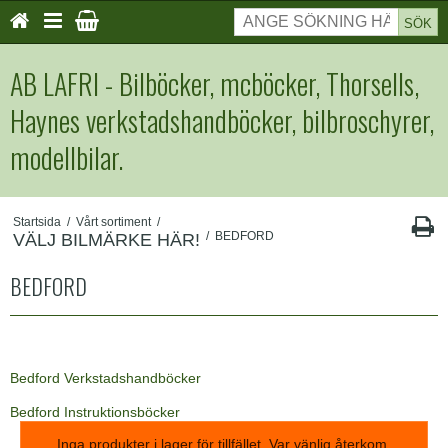
SÖK
AB LAFRI - Bilböcker, mcböcker, Thorsells,
Haynes verkstadshandböcker, bilbroschyrer,
modellbilar.
Startsida
/
Vårt sortiment
/
/
BEDFORD
VÄLJ BILMÄRKE HÄR!
BEDFORD
Bedford Verkstadshandböcker
Bedford Instruktionsböcker
Inga produkter i lager för tillfället. Var vänlig återkom.