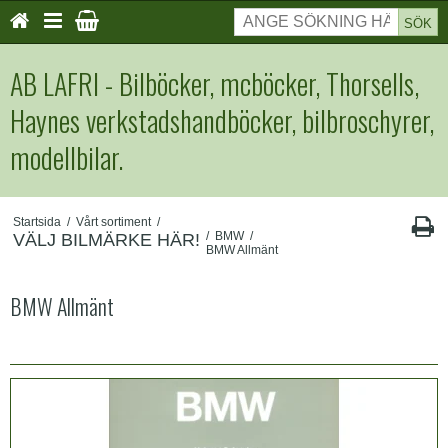
SÖK
AB LAFRI - Bilböcker, mcböcker, Thorsells,
Haynes verkstadshandböcker, bilbroschyrer,
modellbilar.
Startsida
/
Vårt sortiment
/
/
BMW
/
VÄLJ BILMÄRKE HÄR!
BMW Allmänt
BMW Allmänt